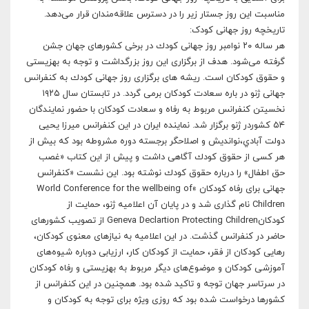
مناسبت اين روز جستار زير را در دسترس علاقه‌مندان قرار مى‌دهد.
تاريخچه روز جهانى کودک:
هر ساله ٢٠ نوامبر روز جهانى كودك در برخى كشورهاى جهان جشن
گرفته مى‌شود. هدف از برگزارى اين روز بزرگداشت و توجه به بهزيستى
و حقوق كودكان است. ريشه هاى برگزارى روز جهانى كودك به كنفرانس
جهانى ژنو در باره سعادت كودكان برمى گردد. در تابستان سال ١٩٢٥
نخسيتن كنفرانس مربوط به رفاه و سعادت كودكان با حضور نمايندگان
٥٤ كشوردر ژنو برگزار شد. نماينده ايران در اين كنفرانس ميرزا يحيى
دولت آبادي،‌نوانديش و اصلاحگر برجسته دوره مشروطه بود كه بيش از
هر كسى از حقوق كودك آگاهى داشت و پيش از اين كتاب «غصب
حق اطفال» را درباره حقوق كودك نوشته بود. اين نشست «‌كنفرانس
جهانى براى رفاه كودكان »‌World Conference for the wellbeing of
Children نام گذارى شد و در پايان آن اعلاميه ژنو، حمايت از
كودكانGeneva Declartion Protecting Children از تصويب كشورهاى
حاضر در كنفرانس گذشت. در اين اعلاميه به نيازهاى معنوى كودكان،
رهايى كودكان از فقر،‌ حمايت از كودكان كار، ‌ارزيابى دوباره شيوه‌هاى
آموزشى كودكان و موضوع‌هاى ديگر مربوط به بهزيستى و رفاه كودكان
در سرتاسر جهان توجه و تاكيد شده بود. همچنين در اين كنفرانس از
كشورها درخواست شده بود كه روزى ويژه براى توجه به كودكان و