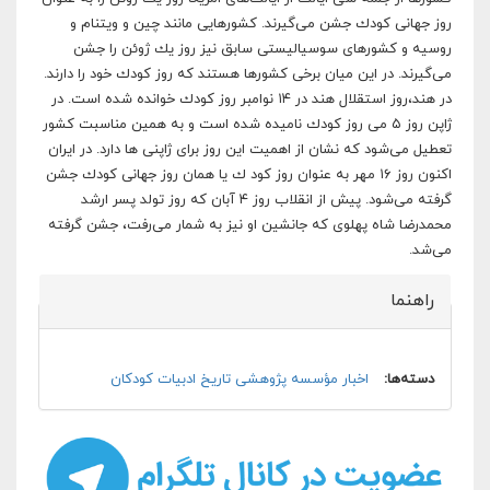
روز جهانى كودك جشن مى‌گيرند. كشورهايى مانند چين و ويتنام و
روسيه و كشورهاى سوسياليستى سابق نيز روز يك ژوئن را جشن
مى‌گيرند. در اين ميان برخى كشورها هستند كه روز كودك خود را دارند.
در هند،‌روز استقلال هند در ١٤ نوامبر روز كودك خوانده شده است. در
ژاپن روز ٥ مى‌ روز كودك ناميده شده است و به همين مناسبت كشور
تعطيل مى‌شود كه نشان از اهميت اين روز براى ژاپنى ها دارد. در ايران
اكنون روز ١٦ مهر به عنوان روز كود ك يا همان روز جهانى كودك جشن
گرفته مى‌شود. پيش از انقلاب روز ٤ آبان كه روز تولد پسر ارشد
محمدرضا شاه پهلوى كه جانشين او نيز به شمار مى‌رفت، ‌جشن گرفته
مى‌شد.
راهنما
پنهان کن
دسته‌ها:
اخبار مؤسسه پژوهشی تاریخ ادبیات کودکان