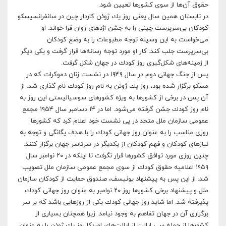
حقوق آن‌ها از سوى كشورها تعيين شود.
در تابستان همين سال يعنى روز يك ژوئن كاردار چين در سانفرانسيسكو
كودكان بى‌سرپرست چينى را به جشن اژدهاى روان فرا خواند. او
مى‌خواست به اين وسيله توجه مطبوعات را به وضع كودكان
بى‌سرپرست جلب كند. كار او مورد توجه رسانه‌ها قرار گرفت و يكى ديگر
از زمينه‌هاى شكل‌گيرى روز كودك در جهان شكل گرفت.
پس از جنگ جهانى دوم در سال ١٩٤٩ در نشست زنان دموكرات كه در
مسكو برگزار شده بود،‌ روز يك ژوئن به نام روز كودك نام گذارى شد. از
آن پس در برخى از كشورها به ويژه كشورهاى سوسياليستى اين روز به
نام روز كودك جشن گرفته مى‌شود. اما در ١٤ دسامبر سال ١٩٥٤ مجمع
عمومى سازمان ملل متحد در پى نشست خود اعلام كرد كه كشورها
روزى مناسب را به عنوان روز جهانى كودك را با هدف يگانگى و توجه به
نيازهاى كودكان و فهم كودكان از يكديگر در سرتاسر جهان برگزار كنند.
چنين روزى مورد توافق كشورها قرار نگرفت تا اينكه در ٢٠ نوامبر سال
١٩٥٩ اعلاميه حقوق كودك از سوى مجمع عمومى سازمان ملل تصويب
شد. از اين پس به پيشنهاد يونيسف،‌ صندوق حمايت از كودكان سازمان
ملل و پيشنهاد برخى كشورها روز ٢٠ نوامبر به عنوان روز جهانى كودك
پذيرفته شد. اما شايد روز جهانى كودك يكى از روزهايى باشد كه بر سر
برگزارى آن در جهان تفاهم به وجود نيامد. زيرا همچنان بسيارى از
كشورها از جمله سى ايالت از ايالت‌هاى امريكا روز يك ژوئن را به عنوان