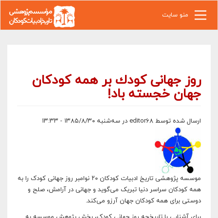
رفتن به محتوای اصلی
منو سایت
روز جهانى كودك بر همه کودکان
جهان خجسته باد!
ارسال شده توسط
editor68
در سه‌شنبه ۱۳۸۵/۸/۳۰ - ۱۳:۳۳
موسسه پژوهشى تاريخ ادبيات کودکان ٢٠ نوامبر روز جهانى کودک را به
همه کودکان سراسر دنيا تبريک مى‌گويد و جهانى در آرامش، صلح و
دوستى براى همه کودکان جهان آرزو مى‌کند.
براى آشنايى با تاريخچه روز جهانى کودک، بخش پژوهش موسسه به