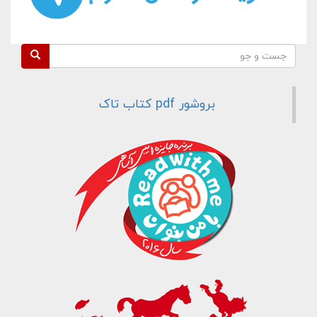
فرم جستجو
جست و جو
بروشور pdf کتاب تاک