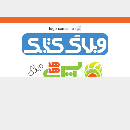
پیوندگاه >>>
ایرانک
کتابک
آموزک
با من بخوان
کتاب هدهد
نشر چیستا
همه حقوق این تارنما برای پدیدآورندگان آن محفوظ و باز نشر نوشته ها و
تصویرها با آوردن منبع آزاد است.