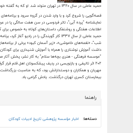
حميد عاملى در سال ۱۳۲۰ در تهران متولد شد. او كه به گفته خودش با قصه‌هاى مادر و عمه سلطان بزرگ شده بود، از پنج سالگى
قصه‌گويى را شروع كرد و با وارد شدن در گروه سرود و برنامه‌هاى
اطلاعات هفتگی و روشنفکر، داستان‌های کوتاه به خصوص برای 
بیمارستان كسری تهران درگذشت. يادش گرامى باد.
راهنما
پنهان کن
دسته‌ها:
اخبار مؤسسه پژوهشی تاریخ ادبیات کودکان