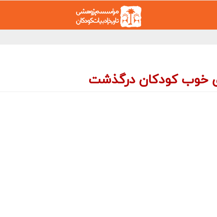
وى خوب كودكان درگذشت