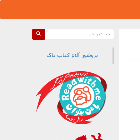
فرم جستجو
جست و جو
بروشور pdf کتاب تاک