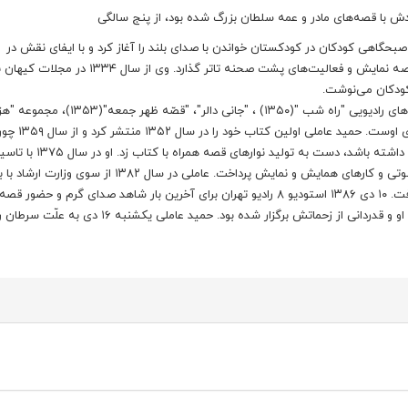
 صبحگاهى كودكان در كودكستان خواندن با صداى بلند را آغاز كرد و با ايفاى نقش در
نمايشنامه "پرده آبى"، تاتر فردوسى در سن هفت سالگى پا در عرصه نمايش و فعاليت‌هاى پشت صحنه تاتر گذارد. 
کودکان می‌نوشت.
حمید عاملی از سال ۱۳۳۷ كار گویندگی را در رادیو آغاز كرد، برنامه‌هاى راديويى "راه شب "(۱۳۵۰) ، "ج
شب"، «نغمه‌هاى خاموشى»، «زير آسمان كبود» برخى از ب
داشت آموزش نوشتارى را همراه با آموزش شنيدارى براى كودكان داشته باشد، دست به توليد نوارهاى قصه ه
"موسسه فرهنگى - هنرى بچه‌ها سلام" به كار نشر، پخش آثار صوتى و كارهاى همايش و نمايش پرداخت. عاملی در سال ۳۸۲
۲۰۲ اثر تاليفى و بازنويسى در ردیف پیشکسوتان اهل قلم قرار گرفت. ۱۰ دى ۱۳۸۶ استوديو ۸ راديو تهران براى آخرين بار شاهد صداى گرم و حض
مهربان و همكاران و دوستدارانش بود، كه به مناسبت بزرگداشت او و قدردانى از زحماتش برگزار شده بود. حميد عاملى يكش