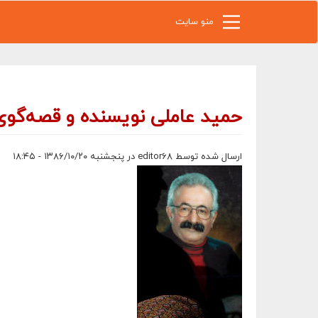
رفتن به محتوای اصلی
منو سایت
حميد عاملى نويسنده و قصه‌گ
ارسال شده توسط
editor68
در پنجشنبه ۱۳۸۶/۱۰/۲۰ - ۱۸:۴۵