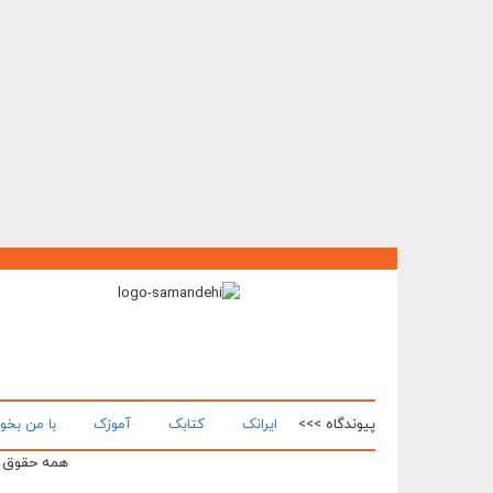
پیوندگاه >>>
ایرانک
کتابک
آموزک
با من بخو
همه حقوق ای