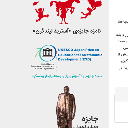
وی از سال ۱۳۳۴ در مجلات کیهان بچه‌ها،
انی دالر"، "قصّه ظهر جمعه"(۱۳۵۳)، مجموعه "هزار و یك
رنامه‌هاى اوست. حميد عاملى اولين كتاب خود را در سال ۱۳۵۲ منتشر كرد و از سال ۱۳۵۹ چون قصد
مراه با كتاب زد. او در سال ۱۳۷۵ با تاسيس
۱ از سوی وزارت ارشاد با بيش از
ور قصه‌گوى
نبه ۱۶ دى به علّت سرطان ریه در