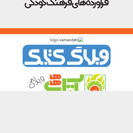
پیوندگاه >>>
ایرانک
کتابک
آموزک
با من بخوان
کتاب هدهد
نشر چیستا