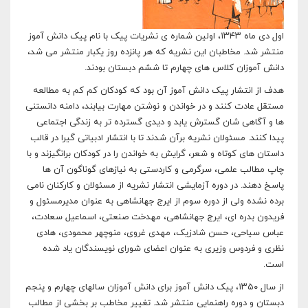
اول دی ماه ۱۳۴۳، اولین شماره ی نشریات پیک با نام پیک دانش آموز
منتشر شد. مخاطبان این نشریه که هر پانزده روز یکبار منتشر می شد،
دانش آموزان کلاس های چهارم تا ششم دبستان بودند.
هدف از انتشار پیک دانش آموز آن بود که کودکان کم کم به مطالعه
مستقل عادت کنند و در خواندن و نوشتن مهارت بیابند، دامنه دانستنی
ها و آگاهی شان گسترش یابد و دیدی گسترده تر به زندگی اجتماعی
پیدا کنند. مسئولان نشریه برآن شدند تا با انتشار ادبیاتی گیرا در قالب
داستان های کوتاه و شعر، گرایش به خواندن را در کودکان برانگیزند و با
چاپ مطالب علمی، سرگرمی و کاردستی به نیازهای گوناگون آن ها
پاسخ دهند. در دوره آزمایشی انتشار نشریه از مسئولان و کارکنان نامی
برده نشده ولی از دوره سوم از ایرج جهانشاهی به عنوان مدیرمسئول و
فریدون بدره ای، ایرج جهانشاهی، مهدخت صنعتی، اسماعیل سعادت،
عباس سیاحی، حسن شادزیک، مهدی غروی، منوچهر محمودی، هادی
نظری و فردوس وزیری به عنوان اعضای شورای نویسندگان یاد شده
است.
از سال ۱۳۵۰، پیک دانش آموز برای دانش آموزان سالهای چهارم و پنجم
دبستان و دوره راهنمایی منتشر شد. تغییر مخاطب بر بخشی از مطالب