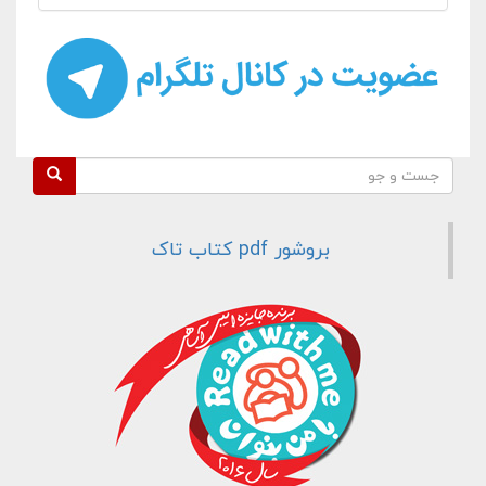
فرم جستجو
جست و جو
بروشور pdf کتاب تاک