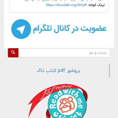
لینک کوتاه:
https://koodaki.org/d66y4
فرم جستجو
جست و جو
بروشور pdf کتاب تاک