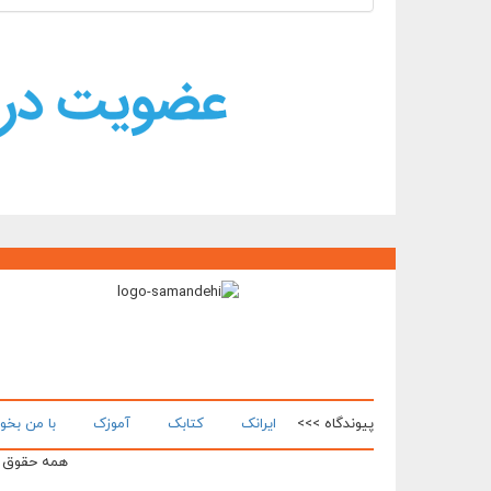
پیوندگاه >>>
ایرانک
کتابک
آموزک
با من بخو
همه حقوق ای