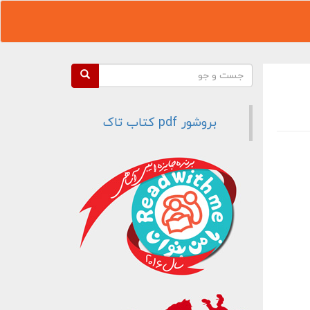
فرم جستجو
جست و جو
بروشور pdf کتاب تاک